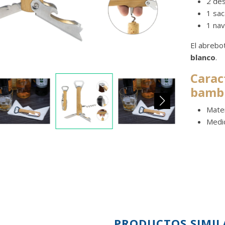
2 de
1 sa
1 nav
El abrebo
blanco
.
Carac
bamb
Mater
Medi
PRODUCTOS SIMIL