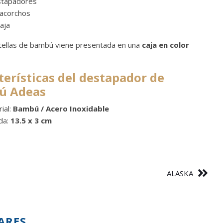
stapadores
cacorchos
aja
tellas de bambú viene presentada en una
caja en color
terísticas del destapador de
ú Adeas
ial:
Bambú / Acero Inoxidable
da:
13.5 x 3 cm
ALASKA
ARES