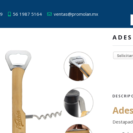
49
56 1987 5164
ventas@promolan.mx
ADES
Solicita
DESCRIP
Ades
Destapad