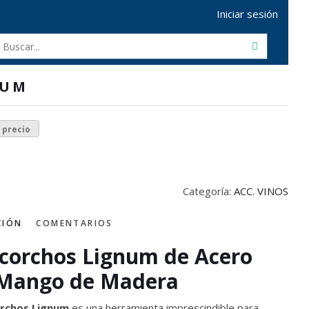
Iniciar sesión
NUM
r precio
Categoría:
ACC. VINOS
CIÓN
COMENTARIOS
corchos Lignum de Acero
 Mango de Madera
rchos Lignum
es una herramienta imprescindible para