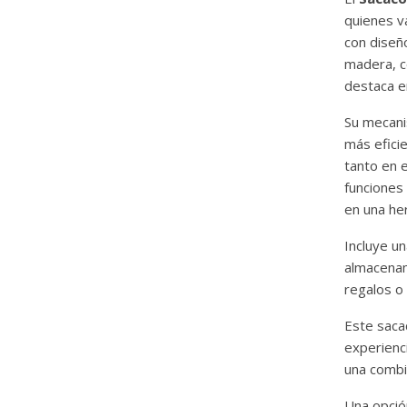
quienes va
con diseñ
madera, c
destaca e
Su mecani
más efici
tanto en 
funciones
en una her
Incluye un
almacenam
regalos o 
Este saca
experienc
una combin
Una opció