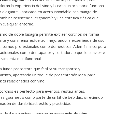
loran la experiencia del vino y buscan un accesorio funcional
o elegante. Fabricado en acero inoxidable con mango de
ombina resistencia, ergonomía y una estética clásica que
n cualquier entorno.
smo de doble bisagra permite extraer corchos de forma
ente y con menor esfuerzo, mejorando la experiencia de uso
entornos profesionales como domésticos. Además, incorpora
 adicionales como destapador y cortador, lo que lo convierte
ramienta multifuncional.
a funda protectora que facilita su transporte y
iento, aportando un toque de presentación ideal para
kits relacionados con vino.
corchos es perfecto para eventos, restaurantes,
ias gourmet o como parte de un kit de bebidas, ofreciendo
ación de durabilidad, estilo y practicidad.
n ideal para quienes buscan un
accesorio de vino