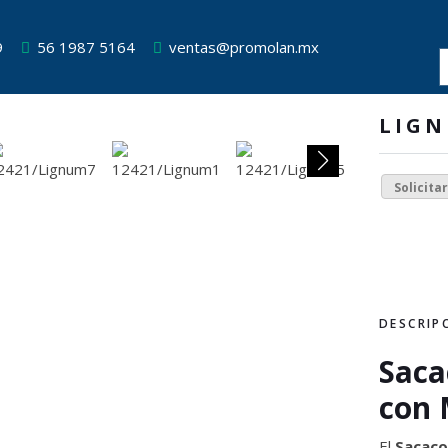
9
56 1987 5164
ventas@promolan.mx
LIG
Solicita
DESCRIP
Saca
con
El
Sacaco