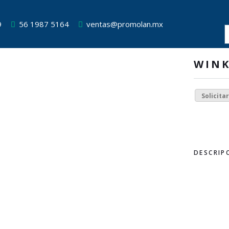
9
56 1987 5164
ventas@promolan.mx
WIN
Solicita
DESCRIP