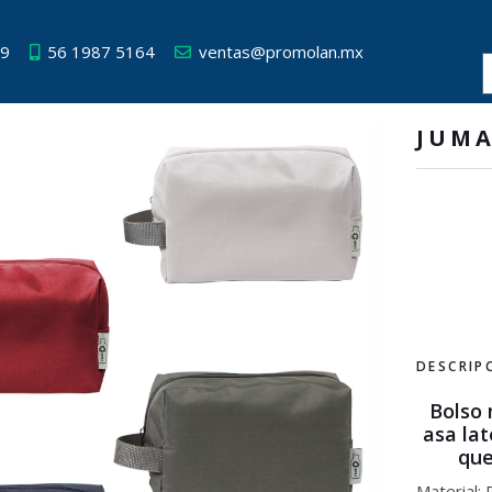
49
56 1987 5164
ventas@promolan.mx
JUMA
DESCRIP
Bolso 
asa lat
que
Material: