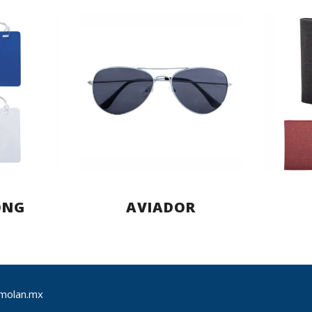
ONG
AVIADOR
molan.mx