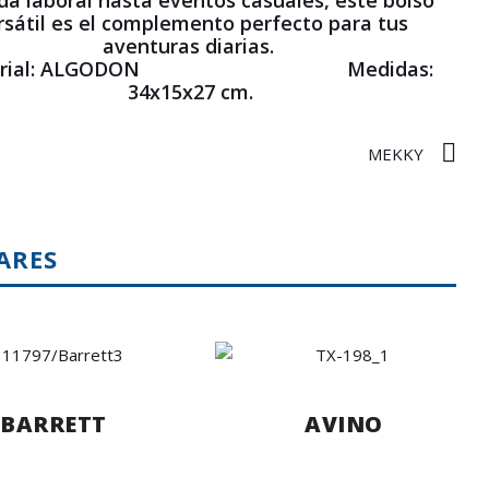
da laboral hasta eventos casuales, este bolso
rsátil es el complemento perfecto para tus
aventuras diarias.
terial: ALGODON Medidas:
34x15x27 cm.
MEKKY
ARES
BARRETT
AVINO