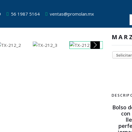
9
56 1987 5164
ventas@promolan.mx
MAR
Solicita
DESCRIP
Bolso d
con 
ll
perfe