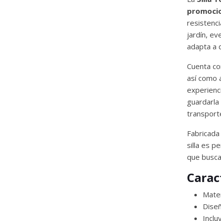
promoci
resistenci
jardín, e
adapta a 
Cuenta co
así como 
experienc
guardarla
transport
Fabricada
silla es 
que buscan
Carac
Mater
Dise
Incl