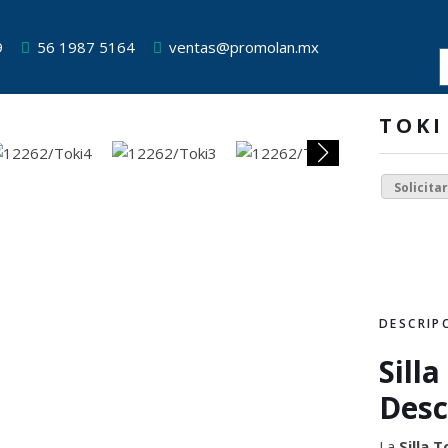
9
56 1987 5164
ventas@promolan.mx
TOKI
Solicita
DESCRIP
Sill
Desc
La
Silla T