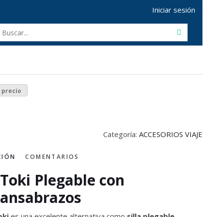
Iniciar sesión
r precio
Categoría:
ACCESORIOS VIAJE
CIÓN
COMENTARIOS
a Toki Plegable con
ansabrazos
oki
es una excelente alternativa como
silla plegable