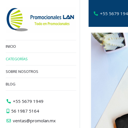
+55 5679 19
INICIO
CATEGORÍAS
SOBRE NOSOTROS
BLOG
+55 5679 1949
56 1987 5164
ventas@promolan.mx