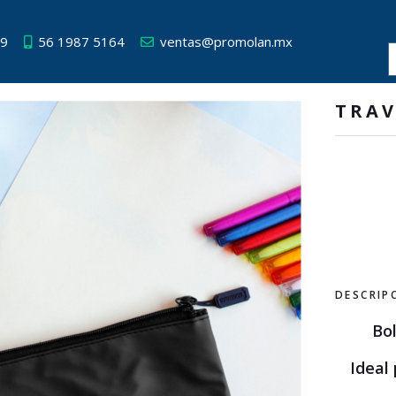
49
56 1987 5164
ventas@promolan.mx
TRAV
DESCRIP
Bol
Ideal