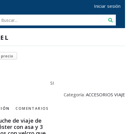
Iniciar sesión
EL
r precio
SI
Categoría:
ACCESORIOS VIAJE
CIÓN
COMENTARIOS
uche de viaje de
éster con asa y 3
llos con velcro que