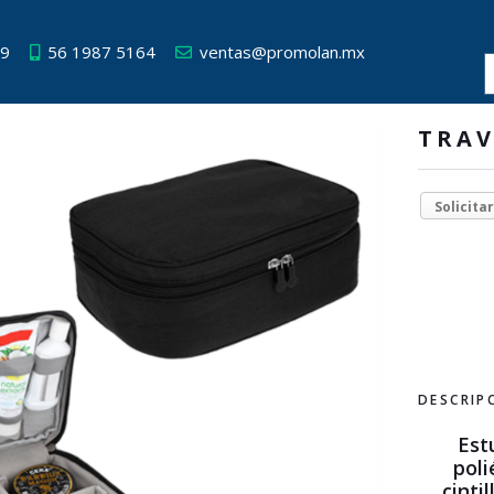
49
56 1987 5164
ventas@promolan.mx
TRAV
Solicita
DESCRIP
Est
poli
cinti