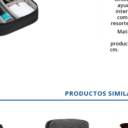
ayud
inter
com
resort
Mate
prod
c
PRODUCTOS SIMIL