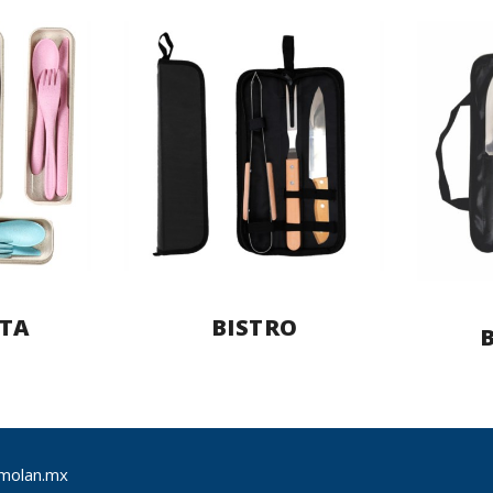
TA
BISTRO
molan.mx