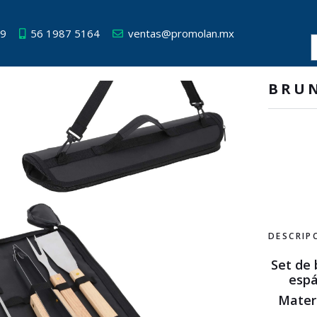
49
56 1987 5164
ventas@promolan.mx
BRUN
DESCRIP
Set de 
espá
Mater