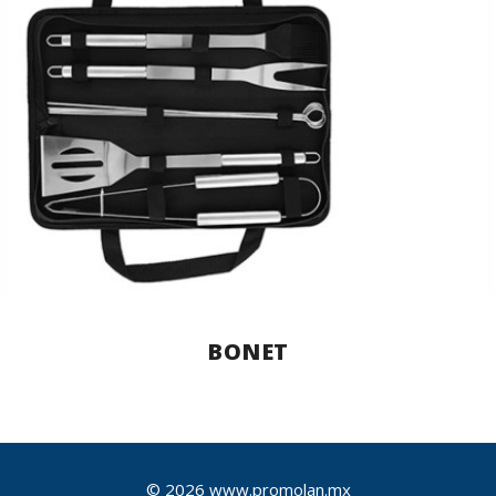
BONET
© 2026 www.promolan.mx