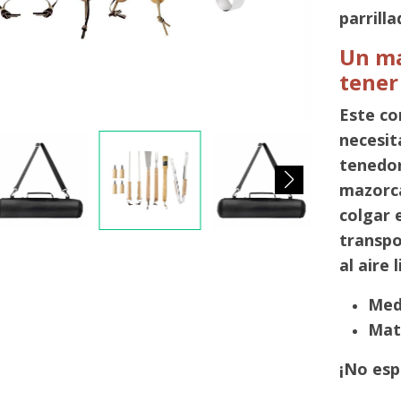
parrilla
Un ma
tener
Este co
necesita
tenedor
mazorca
colgar 
transpo
al aire l
Medi
Mat
¡No esp