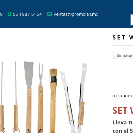
49
56 1987 5164
ventas@promolan.mx
SET 
Solicita
DESCRIP
SET
Lleva tu
con el 