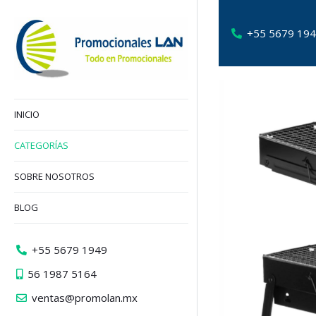
+55 5679 19
INICIO
CATEGORÍAS
SOBRE NOSOTROS
BLOG
+55 5679 1949
56 1987 5164
ventas@promolan.mx