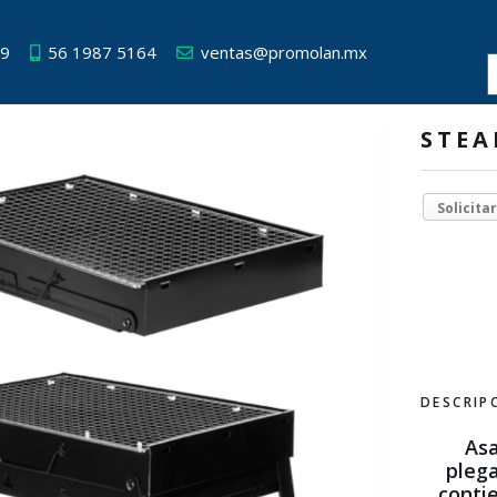
49
56 1987 5164
ventas@promolan.mx
STEA
Solicita
DESCRIP
Asa
plega
conti