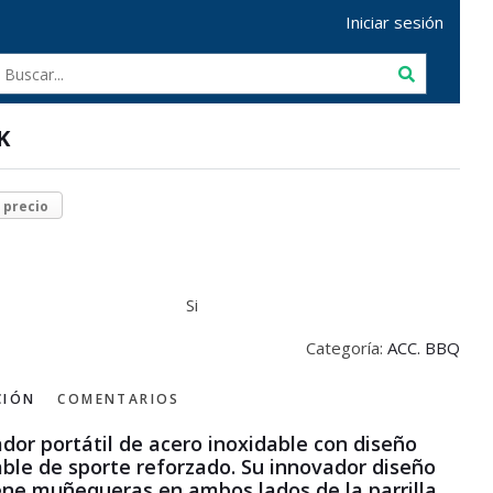
Iniciar sesión
K
r precio
Si
Categoría:
ACC. BBQ
CIÓN
COMENTARIOS
dor portátil de acero inoxidable con diseño
ble de sporte reforzado. Su innovador diseño
ene muñequeras en ambos lados de la parrilla,