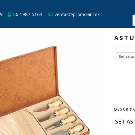
49
56 1987 5164
ventas@promolan.mx
ASTU
Solicita
DESCRIP
SET AST