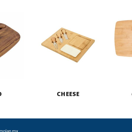
O
CHEESE
molan.mx