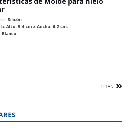
terísticas de Molde para hielo
ar
ial:
Silicón
da:
Alto: 5.4 cm x Ancho: 6.2 cm.
:
Blanco
TITÁN
ARES