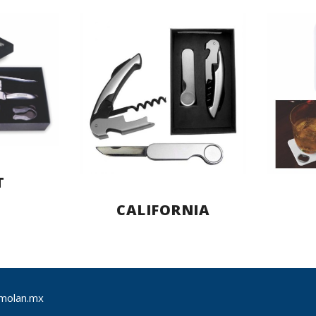
T
CALIFORNIA
molan.mx