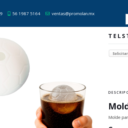
49
56 1987 5164
ventas@promolan.mx
TELS
Solicita
DESCRIP
Mold
Molde par