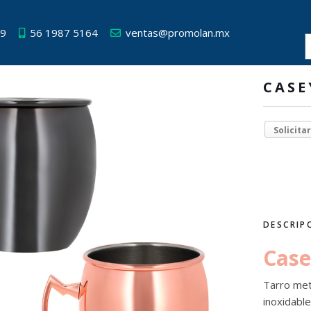
49
56 1987 5164
ventas@promolan.mx
CASE
Solicita
DESCRIP
Case
Tarro met
inoxidabl