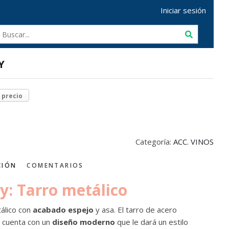
Iniciar sesión
Y
r precio
Categoría:
ACC. VINOS
CIÓN
COMENTARIOS
y: Tarro metálico
álico con
acabado espejo
y asa. El tarro de acero
e cuenta con un
diseño moderno
que le dará un estilo