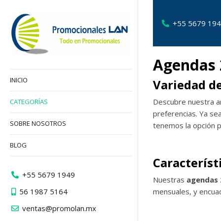
+55 5679 19
Agendas 2
INICIO
Variedad d
Descubre nuestra a
CATEGORÍAS
preferencias. Ya se
SOBRE NOSOTROS
tenemos la opción pe
BLOG
Característ
+55 5679 1949
Nuestras
agendas 
56 1987 5164
mensuales, y encua
ventas@promolan.mx