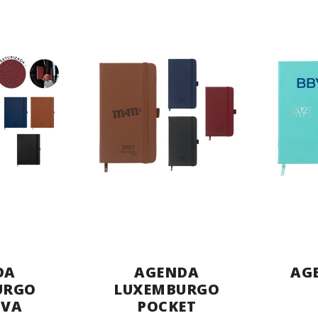
DA
AGENDA
AG
URGO
LUXEMBURGO
IVA
POCKET