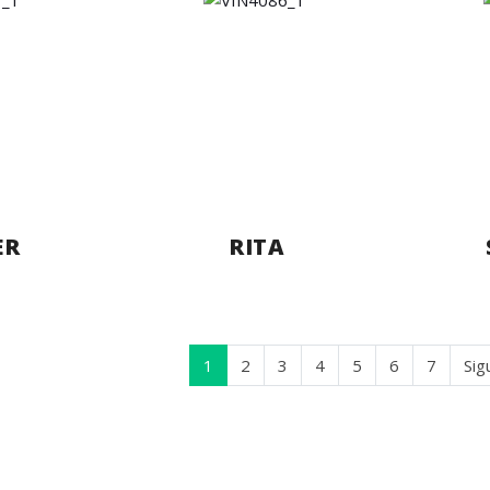
ER
RITA
1
2
3
4
5
6
7
Sig