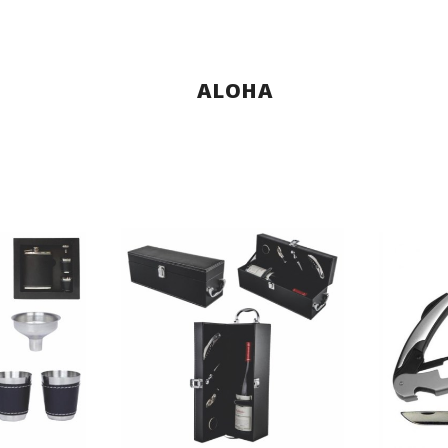
I
ALOHA