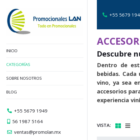
+55 5679 19
ACCESOR
INICIO
Descubre nu
Dentro de est
CATEGORÍAS
bebidas. Cada 
SOBRE NOSOTROS
vino, ya sea e
accesorios para
BLOG
experiencia viní
+55 5679 1949
56 1987 5164
VISTA:
ventas@promolan.mx