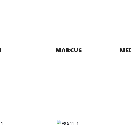
N
MARCUS
ME